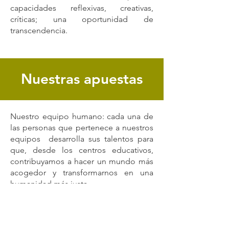
capacidades reflexivas, creativas,
críticas; una oportunidad de
transcendencia.
Nuestras apuestas
Nuestro equipo humano: cada una de
las personas que pertenece a nuestros
equipos desarrolla sus talentos para
que, desde los centros educativos,
contribuyamos a hacer un mundo más
acogedor y transformarnos en una
humanidad más justa.
La pastoral educativa de nuestros
colegios, se une permanentemente al
sentir de toda la Iglesia Católica, a las