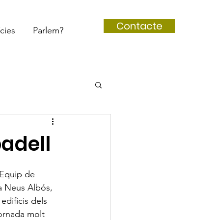
Contacte
cies
Parlem?
badell
'Equip de 
la Neus Albós, 
edificis dels 
jornada molt 