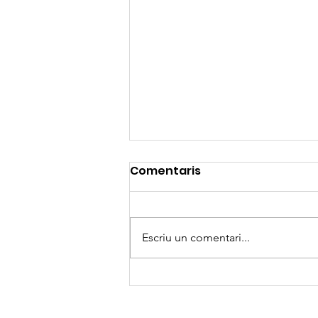
Comentaris
Escriu un comentari...
Nou Govern General de
la Congregació