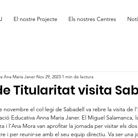
J
El nostre Projecte
Els nostres Centres
Notí
a Ana María Janer
Nov 29, 2023
1 min de lectura
de Titularitat visita Sa
e novembre el col·legi de Sabadell va rebre la visita de l
ndació Educativa Anna Maria Janer. El Miguel Salamanca, 
 i l'Ana Mora van aprofitar la jornada per visitar els dos 
re i per reunir-se amb el seu equip directiu. Va ser una 