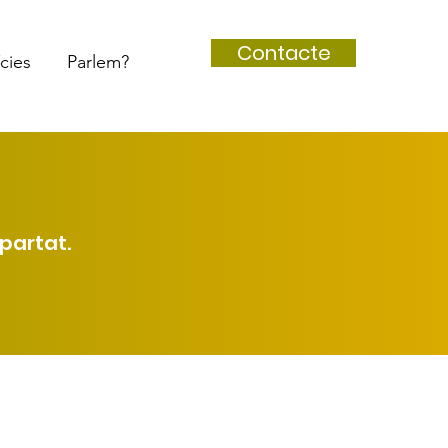
Contacte
cies
Parlem?
partat.