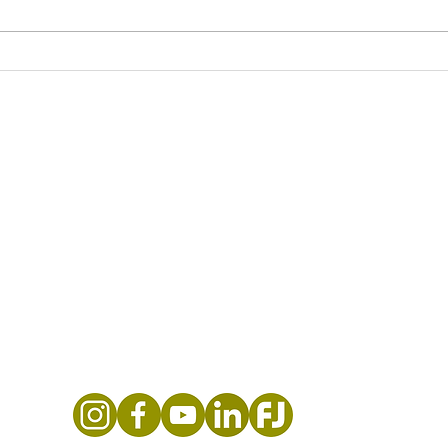
«Ninguna luz se enciende
«Alz
sola, juntos formamos
más
una red, juntos
transformamos vidas»